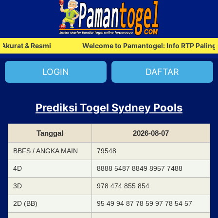
Akurat & Resmi
Welcome to Pamantogel: Info RTP Paling A
LOGIN
DAFTAR
Prediksi Togel Sydney Pools
Tanggal
2026-08-07
BBFS / ANGKA MAIN
79548
4D
8888 5487 8849 8957 7488
3D
978 474 855 854
2D (BB)
95 49 94 87 78 59 97 78 54 57