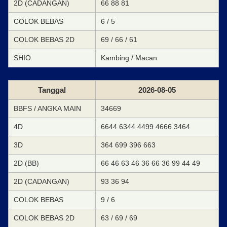
2D (CADANGAN)
66 88 81
COLOK BEBAS
6 / 5
COLOK BEBAS 2D
69 / 66 / 61
SHIO
Kambing / Macan
Tanggal
2026-08-05
BBFS / ANGKA MAIN
34669
4D
6644 6344 4499 4666 3464
3D
364 699 396 663
2D (BB)
66 46 63 46 36 66 36 99 44 49
2D (CADANGAN)
93 36 94
COLOK BEBAS
9 / 6
COLOK BEBAS 2D
63 / 69 / 69