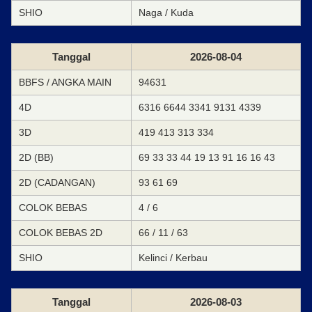
SHIO
Naga / Kuda
Tanggal
2026-08-04
BBFS / ANGKA MAIN
94631
4D
6316 6644 3341 9131 4339
3D
419 413 313 334
2D (BB)
69 33 33 44 19 13 91 16 16 43
2D (CADANGAN)
93 61 69
COLOK BEBAS
4 / 6
COLOK BEBAS 2D
66 / 11 / 63
SHIO
Kelinci / Kerbau
Tanggal
2026-08-03