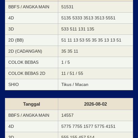
BBFS / ANGKA MAIN
51531
4D
5135 5333 3513 3513 5551
3D
533 511 131 135
2D (BB)
51 11 13 53 55 35 35 13 13 51
2D (CADANGAN)
35 35 11
COLOK BEBAS
1 / 5
COLOK BEBAS 2D
11 / 51 / 55
SHIO
Tikus / Macan
Tanggal
2026-08-02
BBFS / ANGKA MAIN
14557
4D
5775 7755 1577 5775 4151
3D
555 155 457 514