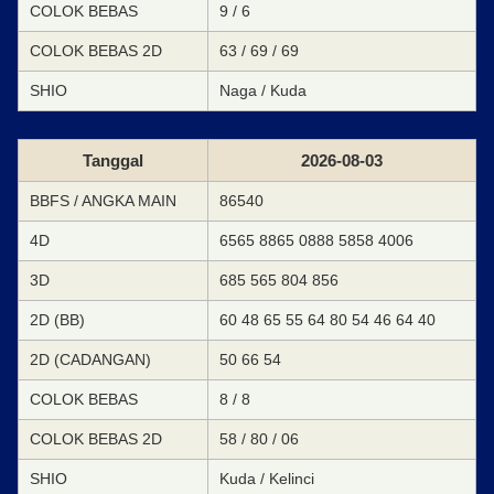
COLOK BEBAS
9 / 6
COLOK BEBAS 2D
63 / 69 / 69
SHIO
Naga / Kuda
Tanggal
2026-08-03
BBFS / ANGKA MAIN
86540
4D
6565 8865 0888 5858 4006
3D
685 565 804 856
2D (BB)
60 48 65 55 64 80 54 46 64 40
2D (CADANGAN)
50 66 54
COLOK BEBAS
8 / 8
COLOK BEBAS 2D
58 / 80 / 06
SHIO
Kuda / Kelinci