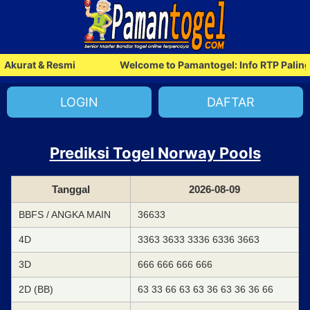
Akurat & Resmi
Welcome to Pamantogel: Info RTP Paling 
LOGIN
DAFTAR
Prediksi Togel Norway Pools
Tanggal
2026-08-09
BBFS / ANGKA MAIN
36633
4D
3363 3633 3336 6336 3663
3D
666 666 666 666
2D (BB)
63 33 66 63 63 36 63 36 36 66