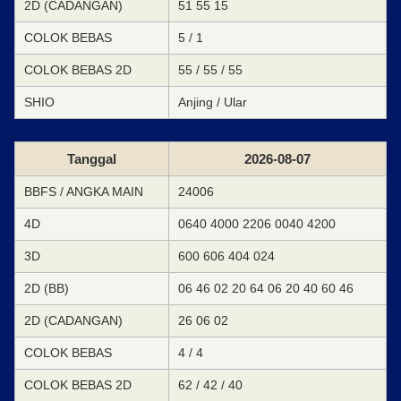
2D (CADANGAN)
51 55 15
COLOK BEBAS
5 / 1
COLOK BEBAS 2D
55 / 55 / 55
SHIO
Anjing / Ular
Tanggal
2026-08-07
BBFS / ANGKA MAIN
24006
4D
0640 4000 2206 0040 4200
3D
600 606 404 024
2D (BB)
06 46 02 20 64 06 20 40 60 46
2D (CADANGAN)
26 06 02
COLOK BEBAS
4 / 4
COLOK BEBAS 2D
62 / 42 / 40