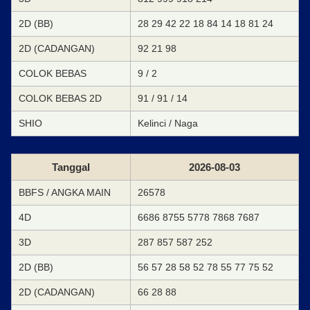
2D (BB)
28 29 42 22 18 84 14 18 81 24
2D (CADANGAN)
92 21 98
COLOK BEBAS
9 / 2
COLOK BEBAS 2D
91 / 91 / 14
SHIO
Kelinci / Naga
Tanggal
2026-08-03
BBFS / ANGKA MAIN
26578
4D
6686 8755 5778 7868 7687
3D
287 857 587 252
2D (BB)
56 57 28 58 52 78 55 77 75 52
2D (CADANGAN)
66 28 88